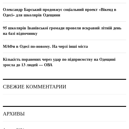
r
R
и
:
Олександр Барський продовжує соціальний проект «Вікенд в
C
я
Одесі» для школярів Одещини
H
п
95 школярів Іванівської громади провели яскравий літній день
на базі відпочинку
о
з
МАФи в Одесі по-новому. На черзі інші міста
а
Кількість поранених через удар по підприємству на Одещині
зросла до 13 людей — ОВА
п
и
СВЕЖИЕ КОММЕНТАРИИ
с
я
м
АРХИВЫ