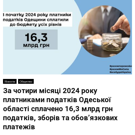
E
N
U
Новости
Общество
За чотири місяці 2024 року
платниками податків Одеської
області сплачено 16,3 млрд грн
податків, зборів та обов’язкових
платежів