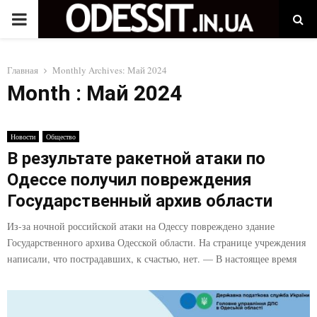
P
R
Главная
Monthly Archives: Май 2024
Month : Май 2024
I
M
Новости
Общество
В результате ракетной атаки по
A
Одессе получил повреждения
Государственный архив области
R
Из-за ночной российской атаки на Одессу повреждено здание
Государственного архива Одесской области. На странице учреждения
Y
написали, что пострадавших, к счастью, нет. — В настоящее время
M