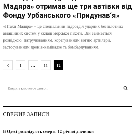
Мадяра» отримав ще три автівки від
Фонду Урбанського «Придунав‘я»
«Птахи Мадяра» – це спеціальний підрозділ ударних безпілотних
авіаційних систем у складі морської піхоти. Він займається
розвідкою, патрулюванням, корегуванням вогню артилерії,
застосуванням дронів-камікадзе та бомбардуванням.
Н
1
…
11
12
а
в
S
e
и
a
S
r
г
c
E
СВЕЖИЕ ЗАПИСИ
h
а
f
A
ц
o
В Одесі розслідують смерть 12-річної дівчинки